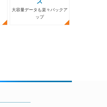
ス
ト
大容量データも楽々バックア
お電話・メ
ップ
遠隔操作で問