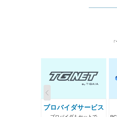
「
G VPN
プロバイダサービス
のVPNサービス
プロバイダもセットで
P