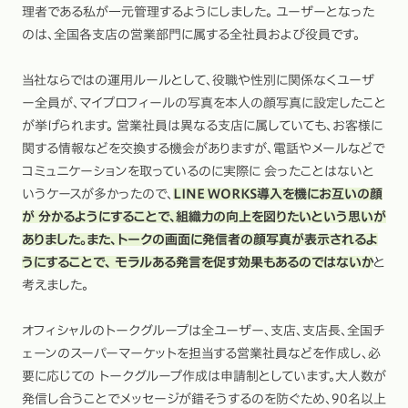
理者である私が一元管理するようにしました。 ユーザーとなった
のは、全国各支店の営業部門に属する全社員および役員です。
当社ならではの運用ルールとして、役職や性別に関係なくユーザ
ー全員が、マイプロフィールの写真を本人の顔写真に設定したこと
が挙げられます。 営業社員は異なる支店に属していても、お客様に
関する情報などを交換する機会がありますが、電話やメールなどで
コミュニケーションを取っているのに実際に 会ったことはないと
いうケースが多かったので、
LINE WORKS導入を機にお互いの顔
が 分かるようにすることで、組織力の向上を図りたいという思いが
ありました。また、トークの画面に発信者の顔写真が表示されるよ
うにすることで、 モラルある発言を促す効果もあるのではないか
と
考えました。
オフィシャルのトークグループは全ユーザー、支店、支店長、全国チ
ェーンのスーパーマーケットを担当する営業社員などを作成し、必
要に応じての トークグループ作成は申請制としています。大人数が
発信し合うことでメッセージが錯そうするのを防ぐため、90名以上