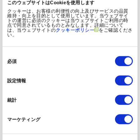
から支店にお問い合わせなどが入ると、以前は事務担当者から電
このウェブサイトはCookieを使用します
話でその旨が伝えられていましたが、車での移動中や商談中は応
クッキーは、お客様の利便性の向上及びサービスの品質
維持・向上を目的として使用しています。当ウェブサイ
答できません。 LINE WORKS導入後は電話に替わってトークでメ
トの運営に必須のクッキーは当ウェブサイトご利用の時
ッセージが送られるようになったので、手の空いたときに確認して
点で同意されているものとみなします。詳細について
は、当ウェブサイトの
クッキーポリシー
をご確認くださ
スムーズに対応できるようになりました。
い。
同
意
必須
の
選
択
設定情報
統計
マーケティング