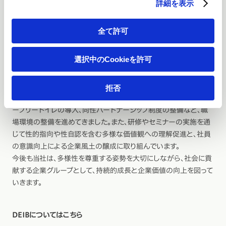
詳細を表示
「ゴールド」（最高位）を受賞
全て許可
当社は、一般社団法人「work with Pride」が策定した、企業や団体
等におけるLGBTQ+など性的マイノリティに関する取り組みを評
選択中のCookieを許可
価する「PRIDE指標2025」において、5年連続で最高位の「ゴール
ド」を受賞いたしました。
当社では2014年より、ダイバーシティ＆インクルージョン（D&I）を
拒否
経営戦略の一環として位置づけ、社外相談窓口の設置や、ジェンダ
ーフリートイレの導入、同性パートナーシップ制度の整備など、職
場環境の整備を進めてきました。また、研修やセミナーの実施を通
じて性的指向や性自認を含む多様な価値観への理解促進と、社員
の意識向上による企業風土の醸成に取り組んでいます。
今後も当社は、多様性を尊重する姿勢を大切にしながら、社会に貢
献する企業グループとして、持続的成長と企業価値の向上を図って
いきます。
DEIBについてはこちら