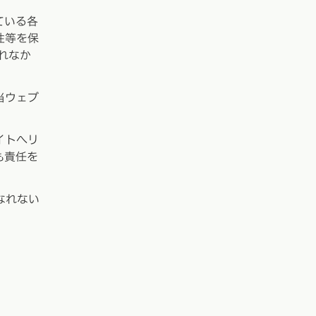
ている各
性等を保
れなか
当ウェブ
イトへリ
も責任を
なれない