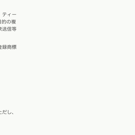
、ティー
目的の複
衆送信等
登録商標
ただし、