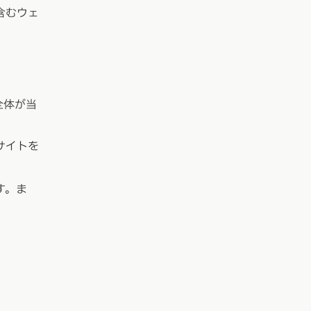
含むウェ
全体が当
サイトを
す。ま