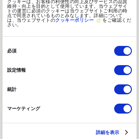
クッキーは、お客様の利便性の向上及びサービスの品質
環境方針
維持・向上を目的として使用しています。当ウェブサイ
トの運営に必須のクッキーは当ウェブサイトご利用の時
点で同意されているものとみなします。詳細について
当社グループは、事業活動を通じて発生する環境負荷の低
は、当ウェブサイトの
クッキーポリシー
をご確認くだ
さい。
減に努め、持続可能な社会の実現に貢献します。
同
意
必須
環境への取り組み
の
選
択
環境に対する取り組みをご紹介します。
設定情報
統計
気候変動への対応
マーケティング
気候変動への対応に向けた情報開示を行っています。
詳細を表示