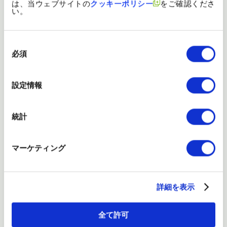
は、当ウェブサイトの
クッキーポリシー
をご確認くださ
い。
同
movinoline
意
必須
の
選
ティーガイアならではの柔軟性と運用性をプラスした法人向け
択
MVNOサービスです。
設定情報
多種多様なタイプからお客様のご利用シーンに応じて選択可能で、
様々なモバイルデバイスでの高速な通信を実現します。
統計
固定回線を見直したい / 通信速
マーケティング
度をスピードアップさせたい
詳細を表示
全て許可