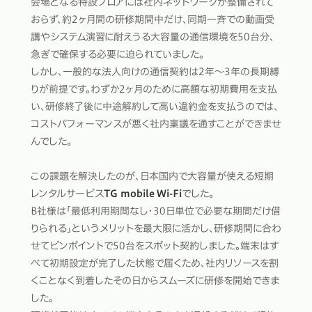
会場となる特設フロアには社内ネットワークが整備されて
おらず、約2ヶ月間の研修期間中だけ、同期一斉での動画受
講やシステム演習に耐えうる大容量の通信環境を50台分、
急ぎで確保する必要に迫られていました。
しかし、一般的な法人向けの通信契約は2年〜3年の長期縛
りが前提です。わずか2ヶ月のために高額な初期費用を支払
い、研修終了後に中途解約して高い違約金を支払うのでは、
コストパフォーマンスが悪く社内稟議を通すことができませ
んでした。
この課題を解決したのが、日本国内で大容量が使える短期
レンタルサービス
TG mobile Wi-Fi
でした。
B社様は「最低利用期間なし・30日単位で必要な期間だけ借
りられる」というメリットを最大限に活かし、研修期間に合わ
せてピンポイントで50台をスポット契約しました。端末はす
べて初期設定が完了した状態で届くため、社内リソースを割
くことなく到着したその日からスムーズに研修を開始できま
した。