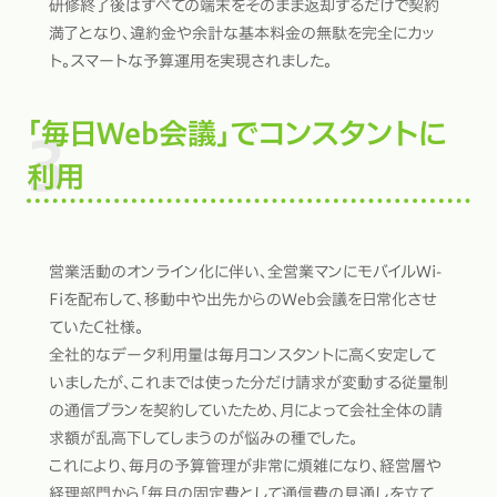
研修終了後はすべての端末をそのまま返却するだけで契約
満了となり、違約金や余計な基本料金の無駄を完全にカッ
ト。スマートな予算運用を実現されました。
「毎日Web会議」でコンスタントに
利用
営業活動のオンライン化に伴い、全営業マンにモバイルWi-
Fiを配布して、移動中や出先からのWeb会議を日常化させ
ていたC社様。
全社的なデータ利用量は毎月コンスタントに高く安定して
いましたが、これまでは使った分だけ請求が変動する従量制
の通信プランを契約していたため、月によって会社全体の請
求額が乱高下してしまうのが悩みの種でした。
これにより、毎月の予算管理が非常に煩雑になり、経営層や
経理部門から「毎月の固定費として通信費の見通しを立て