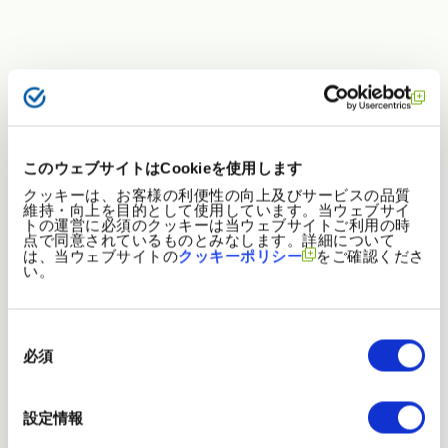
３つのモバイルWi-Fiサー
ビス比較
このウェブサイトはCookieを使用します
クッキーは、お客様の利便性の向上及びサービスの品質
維持・向上を目的として使用しています。当ウェブサイ
トの運営に必須のクッキーは当ウェブサイトご利用の時
自社に合うサービスは？
まずはチャ
点で同意されているものとみなします。詳細について
は、当ウェブサイトの
クッキーポリシー
をご確認くださ
い。
ートで簡単チェック！
同
意
必須
の
どのルーターを選ぶべきか迷っている方は、まずはこちらの
選
択
チャートをお試しください。海外での利用有無やコスト、利
用期間など、自社の外せない条件に合わせて進めば短時間
設定情報
で自社に最適な導入モデルの方向性を絞り込むことができ