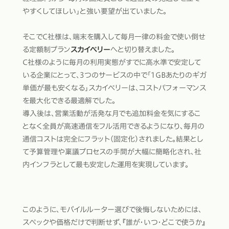
やすくしてほしい」と強い要望が出ていました。
そこでC社様は、端末を購入して毎月一律の料金で使い倒せ
る定額制プラン
スカイベリー
へと切り替えました。
C社様のように毎月の利用実態がすでに高水準で安定して
いる企業にとって、3つのサービスの中で「1GBあたりのギガ
単価が最も安くなる」スカイベリーは、コストパフォーマンス
を最大化できる最適解でした。
導入後は、営業活動が活発な月でも追加料金を気にするこ
となく全員が高速通信をフル活用できるようになり、毎月の
通信コストは完全にフラット（固定化）されました。結果とし
て予算管理や稟議プロセスの手間が大幅に簡略化され、社
内インフラとして最も安定した運用を実現しています。
このように、モバイルルーター選びで後悔しないためには、
スペックや価格だけで判断せず、『誰が・いつ・どこで使うか』