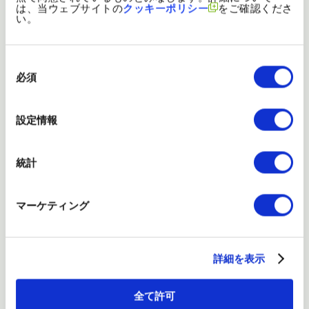
14:50～15:10
は、当ウェブサイトの
クッキーポリシー
をご確認くださ
株式会社ソラコム
い。
導入事例から学ぶ小売業界のデバイス管理
15:10～15:30
同
SOTI Japan株式会社
意
必須
の
選
15:30～15:40
休憩
択
設定情報
小売業のDX、モバイルデバイスで完成させ
15:40～16:00
ーコスト削減と顧客満足の鍵ー
Bluebird Inc
統計
スクロールできます
多様化する注文チャネルに対応
マーケティング
リテールDXサービス「Pangaea Delivery」
16:00～16:20
業務用デバイスで実現する店舗オペレーシ
株式会社デジタルガレージ
詳細を表示
大手小売業に多数導入 進化し続けるインカム
16:20～16:40
～フロントラインワーカーに求められる現場
全て許可
株式会社サイエンスアーツ