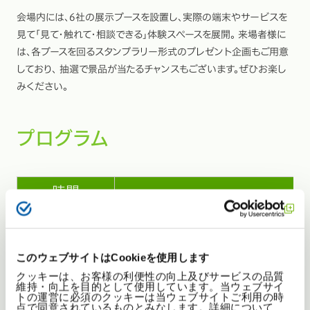
会場内には、6社の展示ブースを設置し、実際の端末やサービスを
見て「見て・触れて・相談できる」体験スペースを展開。 来場者様に
は、各ブースを回るスタンプラリー形式のプレゼント企画もご用意
しており、 抽選で景品が当たるチャンスもございます。ぜひお楽し
みください。
プログラム
時間
14:30～14:45
受付
このウェブサイトはCookieを使用します
オープニング挨拶
14:45～14:50
株式会社ティーガイア
クッキーは、お客様の利便性の向上及びサービスの品質
維持・向上を目的として使用しています。当ウェブサイ
トの運営に必須のクッキーは当ウェブサイトご利用の時
店舗で使えるカメラ×AI活用、4つのステッ
点で同意されているものとみなします。詳細について