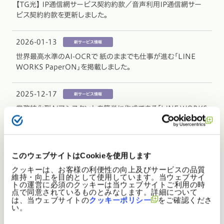
【TG光】 IP通信網サービス契約約款／音声利用IP通信網サー
ビス契約約款を更新しました。
2026-01-13
世界最高水準のAI-OCRで 紙のままでも仕事が進む「LINE
WORKS PaperON」を掲載しました。
2025-12-17
業務特化型AIアシスタントを簡単に作成できる「LINE WORKS
AiStudio」を掲載しました。
2025-12-04
このウェブサイトはCookieを使用します
【TG光】ひかりレスキュー利用規約を追加しました。
クッキーは、お客様の利便性の向上及びサービスの品質
維持・向上を目的として使用しています。当ウェブサイ
トの運営に必須のクッキーは当ウェブサイトご利用の時
2025-11-19
点で同意されているものとみなします。詳細について
は、当ウェブサイトの
クッキーポリシー
をご確認くださ
音声をテキスト化してAIで要約する議事録作成ツール「LINE
い。
WORKS AiNote」を掲載しました。