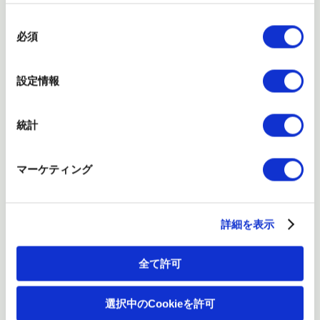
同
2025-09-17
意
必須
の
保護フィルムの売り逃しがなくなり在庫管理業務が激減する「ハ
選
イプロフィルム」を掲載しました。
択
設定情報
2025-08-26
LINEを活用したクラウド型のシフト管理サービス「らくしふ」を
統計
掲載しました。
マーケティング
2025-08-26
法人向けデジタルギフトサービス「あっとギフト」、メディア工房
の株主優待に採用
詳細を表示
2025-07-08
【TG光】リモートサポートサービス利用規約を更新しました。
全て許可
2025-07-08
選択中のCookieを許可
【TG光】音声利用IP通信網サービス契約約款を更新しました。