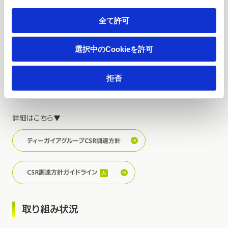
法令を遵守したクリーンな事業活動
全て許可
人権の尊重と労働・安全衛生への配慮
地球環境への配慮
選択中のCookieを許可
品質・安全性の確保
情報セキュリティの対策
拒否
事業継続計画の策定
詳細はこちら▼
ティーガイアグループCSR調達方針
CSR調達方針ガイドライン
取り組み状況