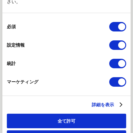
さい。
同
意
必須
の
選
択
設定情報
2026年
会社案内 2026
統計
IRサイトについて
マーケティング
詳細を表示
全て許可